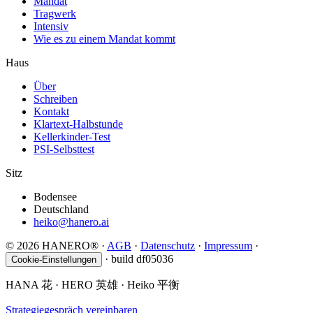
Mandat
Tragwerk
Intensiv
Wie es zu einem Mandat kommt
Haus
Über
Schreiben
Kontakt
Klartext-Halbstunde
Kellerkinder-Test
PSI-Selbsttest
Sitz
Bodensee
Deutschland
heiko@hanero.ai
© 2026 HANERO®
·
AGB
·
Datenschutz
·
Impressum
·
·
build df05036
Cookie-Einstellungen
HANA
花
· HERO
英雄
· Heiko
平衡
Strategiegespräch vereinbaren