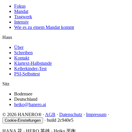
Fokus
Mandat
Tragwerk
Intensiv
Wie es zu einem Mandat kommt
Haus
Über
Schreiben
Kontakt
Klartext-Halbstunde
Kellerkinder-Test
PSI-Selbsttest
Sitz
Bodensee
Deutschland
heiko@hanero.ai
© 2026 HANERO®
·
AGB
·
Datenschutz
·
Impressum
·
·
build 2c940e5
Cookie-Einstellungen
HANA
花
· HERO
英雄
· Heiko
平衡