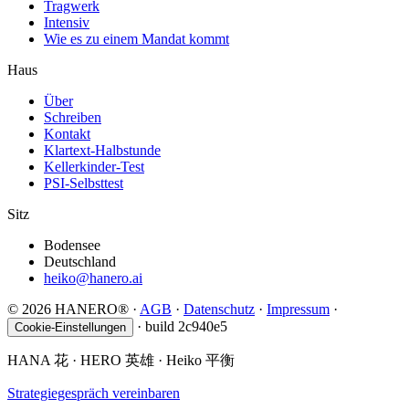
Tragwerk
Intensiv
Wie es zu einem Mandat kommt
Haus
Über
Schreiben
Kontakt
Klartext-Halbstunde
Kellerkinder-Test
PSI-Selbsttest
Sitz
Bodensee
Deutschland
heiko@hanero.ai
© 2026 HANERO®
·
AGB
·
Datenschutz
·
Impressum
·
·
build 2c940e5
Cookie-Einstellungen
HANA
花
· HERO
英雄
· Heiko
平衡
Strategiegespräch vereinbaren