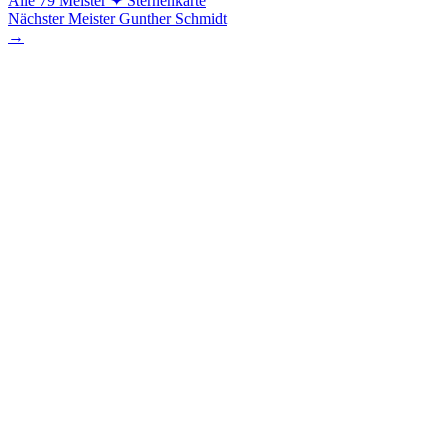
Alle 79 Meister
✦ Sternenkarte
Nächster Meister
Gunther Schmidt
→